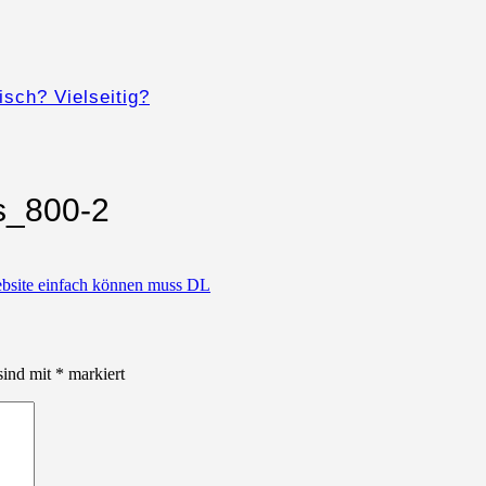
isch? Vielseitig?
s_800-2
ebsite einfach können muss DL
sind mit
*
markiert