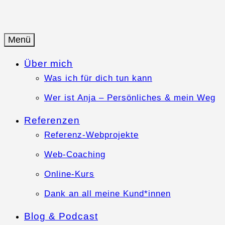
Springe
zum
Inhalt
Menü
Anja-Teuner.de
Web-Business mit Herz
Über mich
Was ich für dich tun kann
Wer ist Anja – Persönliches & mein Weg
Referenzen
Referenz-Webprojekte
Web-Coaching
Online-Kurs
Dank an all meine Kund*innen
Blog & Podcast