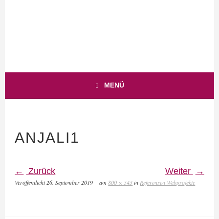
WEB-BUSINESS MIT HERZ
ANJA-TEUNER.DE
MENÜ
ANJALI1
Zurück
Weiter
Veröffentlicht
26. September 2019
am
800 × 543
in
Referenzen Webprojekte