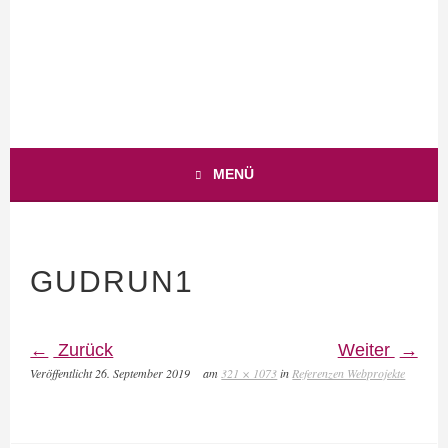
WEB-BUSINESS MIT HERZ
ANJA-TEUNER.DE
MENÜ
GUDRUN1
Zurück
Weiter
Veröffentlicht
26. September 2019
am
321 × 1073
in
Referenzen Webprojekte