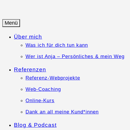
Springe
zum
Inhalt
Menü
Anja-Teuner.de
Web-Business mit Herz
Über mich
Was ich für dich tun kann
Wer ist Anja – Persönliches & mein Weg
Referenzen
Referenz-Webprojekte
Web-Coaching
Online-Kurs
Dank an all meine Kund*innen
Blog & Podcast