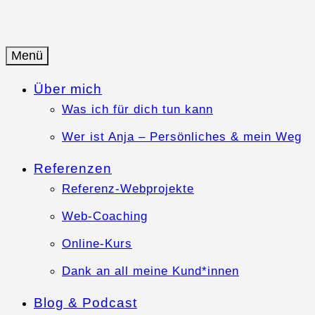
Springe
zum
Inhalt
Menü
Anja-Teuner.de
Web-Business mit Herz
Über mich
Was ich für dich tun kann
Wer ist Anja – Persönliches & mein Weg
Referenzen
Referenz-Webprojekte
Web-Coaching
Online-Kurs
Dank an all meine Kund*innen
Blog & Podcast