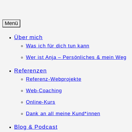
Springe
zum
Inhalt
Menü
Anja-Teuner.de
Web-Business mit Herz
Über mich
Was ich für dich tun kann
Wer ist Anja – Persönliches & mein Weg
Referenzen
Referenz-Webprojekte
Web-Coaching
Online-Kurs
Dank an all meine Kund*innen
Blog & Podcast