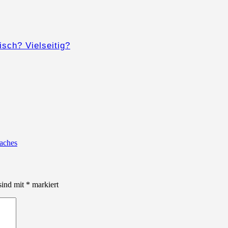
isch? Vielseitig?
oaches
sind mit
*
markiert