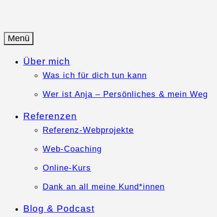
Springe
zum
Inhalt
Menü
Anja-Teuner.de
Web-Business mit Herz
Über mich
Was ich für dich tun kann
Wer ist Anja – Persönliches & mein Weg
Referenzen
Referenz-Webprojekte
Web-Coaching
Online-Kurs
Dank an all meine Kund*innen
Blog & Podcast