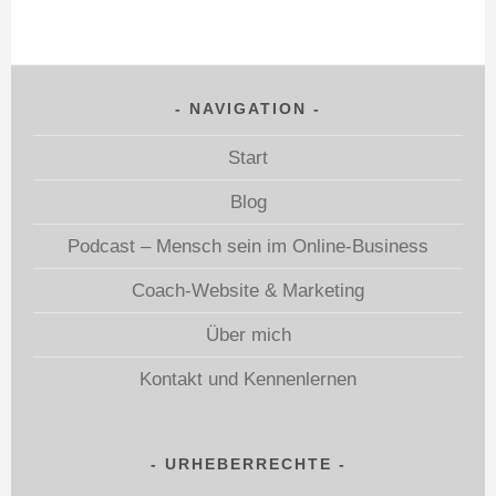
NAVIGATION
Start
Blog
Podcast – Mensch sein im Online-Business
Coach-Website & Marketing
Über mich
Kontakt und Kennenlernen
URHEBERRECHTE