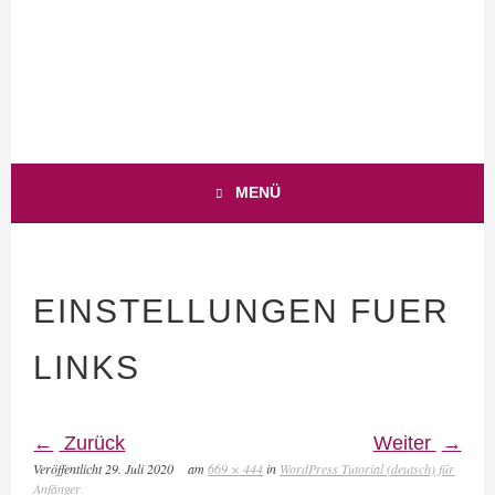
WEB-BUSINESS MIT HERZ
ANJA-TEUNER.DE
MENÜ
EINSTELLUNGEN FUER
LINKS
Zurück
Weiter
Veröffentlicht
29. Juli 2020
am
669 × 444
in
WordPress Tutorial (deutsch) für
Anfänger