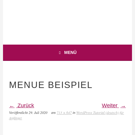
WEB-BUSINESS MIT HERZ
ANJA-TEUNER.DE
MENÜ
MENUE BEISPIEL
Zurück
Weiter
Veröffentlicht
29. Juli 2020
am
713 × 647
in
WordPress Tutorial (deutsch) für
Anfänger