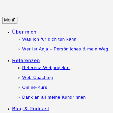
Springe
zum
Inhalt
Menü
Anja-Teuner.de
Web-Business mit Herz
Über mich
Was ich für dich tun kann
Wer ist Anja – Persönliches & mein Weg
Referenzen
Referenz-Webprojekte
Web-Coaching
Online-Kurs
Dank an all meine Kund*innen
Blog & Podcast