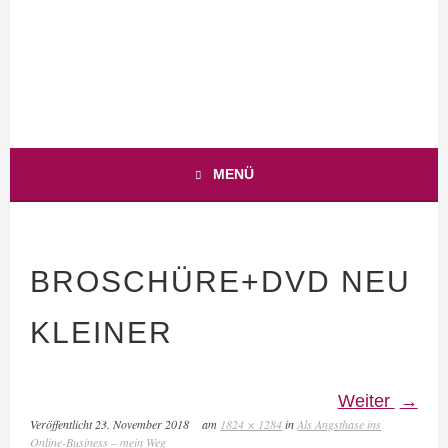
WEB-BUSINESS MIT HERZ
ANJA-TEUNER.DE
MENÜ
BROSCHÜRE+DVD NEU
KLEINER
Weiter
Veröffentlicht
23. November 2018
am
1824 × 1284
in
Als Angsthase ins
Online-Business – mein Weg