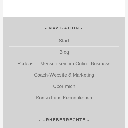
NAVIGATION
Start
Blog
Podcast – Mensch sein im Online-Business
Coach-Website & Marketing
Über mich
Kontakt und Kennenlernen
URHEBERRECHTE