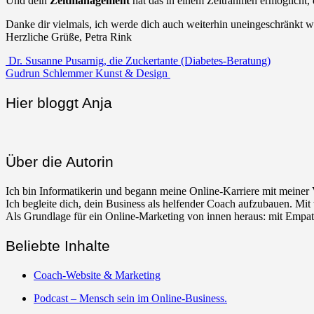
Und dein
Zeitmanagement
hat das in einem Zeitrahmen ermöglicht, d
Danke dir vielmals, ich werde dich auch weiterhin uneingeschränkt w
Herzliche Grüße, Petra Rink
Beitrags-
Dr. Susanne Pusarnig, die Zuckertante (Diabetes-Beratung)
Gudrun Schlemmer Kunst & Design
Navigation
Hier bloggt Anja
Über die Autorin
Ich bin Informatikerin und begann meine Online-Karriere mit meiner
Ich begleite dich, dein Business als helfender Coach aufzubauen. M
Als Grundlage für ein Online-Marketing von innen heraus: mit Empath
Beliebte Inhalte
Coach-Website & Marketing
Podcast – Mensch sein im Online-Business.