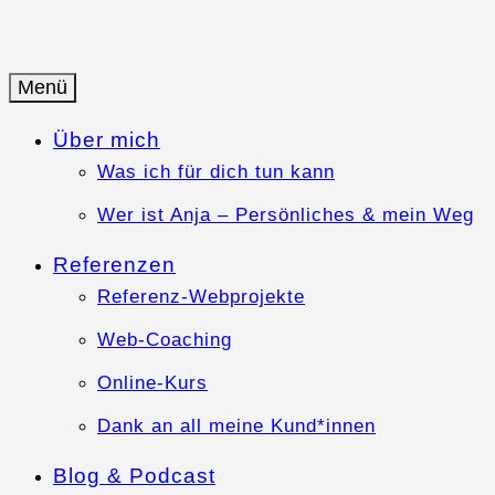
Springe
zum
Inhalt
Menü
Anja-Teuner.de
Web-Business mit Herz
Über mich
Was ich für dich tun kann
Wer ist Anja – Persönliches & mein Weg
Referenzen
Referenz-Webprojekte
Web-Coaching
Online-Kurs
Dank an all meine Kund*innen
Blog & Podcast