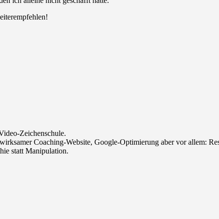
en ich alleine nicht geschafft hätte.
eiterempfehlen!
 Video-Zeichenschule.
it wirksamer Coaching-Website, Google-Optimierung aber vor allem: R
ie statt Manipulation.