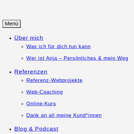
Springe
zum
Inhalt
Menü
Anja-Teuner.de
Web-Business mit Herz
Über mich
Was ich für dich tun kann
Wer ist Anja – Persönliches & mein Weg
Referenzen
Referenz-Webprojekte
Web-Coaching
Online-Kurs
Dank an all meine Kund*innen
Blog & Podcast