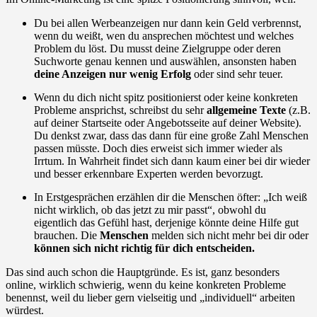
Du bei allen Werbeanzeigen nur dann kein Geld verbrennst,
wenn du weißt, wen du ansprechen möchtest und welches
Problem du löst. Du musst deine Zielgruppe oder deren
Suchworte genau kennen und auswählen, ansonsten haben
deine Anzeigen nur wenig Erfolg
oder sind sehr teuer.
Wenn du dich nicht spitz positionierst oder keine konkreten
Probleme ansprichst, schreibst du sehr
allgemeine Texte
(z.B.
auf deiner Startseite oder Angebotsseite auf deiner Website).
Du denkst zwar, dass das dann für eine große Zahl Menschen
passen müsste. Doch dies erweist sich immer wieder als
Irrtum. In Wahrheit findet sich dann kaum einer bei dir wieder
und besser erkennbare Experten werden bevorzugt.
In Erstgesprächen erzählen dir die Menschen öfter: „Ich weiß
nicht wirklich, ob das jetzt zu mir passt“, obwohl du
eigentlich das Gefühl hast, derjenige könnte deine Hilfe gut
brauchen. Die
Menschen
melden sich nicht mehr bei dir oder
können sich nicht richtig für dich entscheiden.
Das sind auch schon die Hauptgründe. Es ist, ganz besonders
online, wirklich schwierig, wenn du keine konkreten Probleme
benennst, weil du lieber gern vielseitig und „individuell“ arbeiten
würdest.