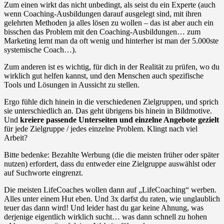
Zum einen wirkt das nicht unbedingt, als seist du ein Experte (auch
wenn Coaching-Ausbildungen darauf ausgelegt sind, mit ihren
gelehrten Methoden ja alles lösen zu wollen – das ist aber auch ein
bisschen das Problem mit den Coaching-Ausbildungen… zum
Marketing lernt man da oft wenig und hinterher ist man der 5.000ste
systemische Coach…).
Zum anderen ist es wichtig, für dich in der Realität zu prüfen, wo du
wirklich gut helfen kannst, und den Menschen auch spezifische
Tools und Lösungen in Aussicht zu stellen.
Ergo fühle dich hinein in die verschiedenen Zielgruppen, und sprich
sie unterschiedlich an. Das geht übrigens bis hinein in Bildmotive.
Und
kreiere passende Unterseiten und einzelne Angebote gezielt
für jede Zielgruppe / jedes einzelne Problem. Klingt nach viel
Arbeit?
Bitte bedenke: Bezahlte Werbung (die die meisten früher oder später
nutzen) erfordert, dass du entweder eine Zielgruppe auswählst oder
auf Suchworte eingrenzt.
Die meisten LifeCoaches wollen dann auf „LifeCoaching“ werben.
Alles unter einem Hut eben. Und 3x darfst du raten, wie unglaublich
teuer das dann wird! Und leider hast du gar keine Ahnung, was
derjenige eigentlich wirklich sucht… was dann schnell zu hohen