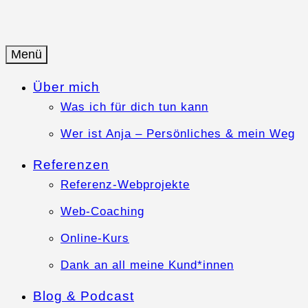
Springe
zum
Inhalt
Menü
Anja-Teuner.de
Web-Business mit Herz
Über mich
Was ich für dich tun kann
Wer ist Anja – Persönliches & mein Weg
Referenzen
Referenz-Webprojekte
Web-Coaching
Online-Kurs
Dank an all meine Kund*innen
Blog & Podcast