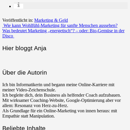
Veröffentlicht in:
Marketing & Geld
Beitrags-
Wie kann Wohlfühl-Marketing für sanfte Menschen aussehen?
Was bedeutet Marketing „energetisch“? – oder: Bio-Gemüse in der
Navigation
Disco
Hier bloggt Anja
Über die Autorin
Ich bin Informatikerin und begann meine Online-Karriere mit
meiner Video-Zeichenschule.
Ich begleite dich, dein Business als helfender Coach aufzubauen.
Mit wirksamer Coaching-Website, Google-Optimierung aber vor
allem: Resonanz von Herz-zu-Herz.
Als Grundlage für ein Online-Marketing von innen heraus: mit
Empathie statt Manipulation.
Beliebte Inhalte