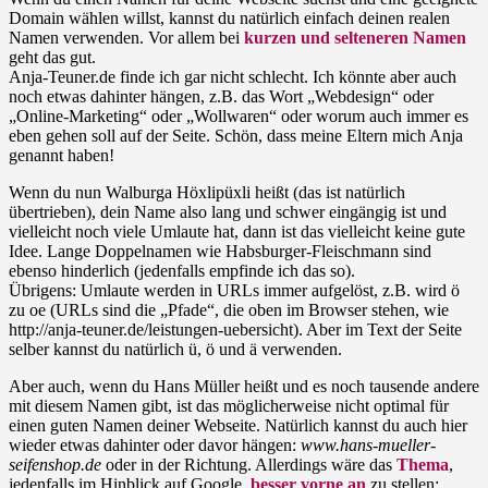
Domain wählen willst, kannst du natürlich einfach deinen realen
Namen verwenden. Vor allem bei
kurzen und selteneren Namen
geht das gut.
Anja-Teuner.de finde ich gar nicht schlecht. Ich könnte aber auch
noch etwas dahinter hängen, z.B. das Wort „Webdesign“ oder
„Online-Marketing“ oder „Wollwaren“ oder worum auch immer es
eben gehen soll auf der Seite. Schön, dass meine Eltern mich Anja
genannt haben!
Wenn du nun Walburga Höxlipüxli heißt (das ist natürlich
übertrieben), dein Name also lang und schwer eingängig ist und
vielleicht noch viele Umlaute hat, dann ist das vielleicht keine gute
Idee. Lange Doppelnamen wie Habsburger-Fleischmann sind
ebenso hinderlich (jedenfalls empfinde ich das so).
Übrigens: Umlaute werden in URLs immer aufgelöst, z.B. wird ö
zu oe (URLs sind die „Pfade“, die oben im Browser stehen, wie
http://anja-teuner.de/leistungen-uebersicht). Aber im Text der Seite
selber kannst du natürlich ü, ö und ä verwenden.
Aber auch, wenn du Hans Müller heißt und es noch tausende andere
mit diesem Namen gibt, ist das möglicherweise nicht optimal für
einen guten Namen deiner Webseite. Natürlich kannst du auch hier
wieder etwas dahinter oder davor hängen:
www.hans-mueller-
seifenshop.de
oder in der Richtung. Allerdings wäre das
Thema
,
jedenfalls im Hinblick auf Google,
besser vorne an
zu stellen: