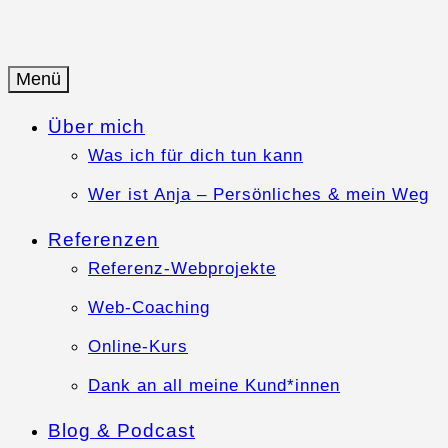
Springe
zum
Inhalt
Menü
Anja-Teuner.de
Web-Business mit Herz
Über mich
Was ich für dich tun kann
Wer ist Anja – Persönliches & mein Weg
Referenzen
Referenz-Webprojekte
Web-Coaching
Online-Kurs
Dank an all meine Kund*innen
Blog & Podcast